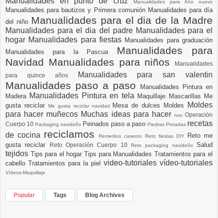
Manualidades en punto de cruz
Manualidades para Año nuevo
Manualidades para bautizos y Primera comunión
Manualidades para día
Manualidades para el dia de la Madre
del niño
Manualidades para el dia del padre
Manualidades para el
hogar
Manualidades para fiestas
Manualidades para graduación
Manualidades para
Manualidades para la Pascua
Navidad
Manualidades para niños
Manualidades
Manualidades para san valentin
para quince años
Manualidades paso a paso
Manualidades Pintura en
Manualidades Pintura en tela
Madera
Maquillaje
Mascarillas
Me
Moldes
gusta reciclar
Mesa de dulces
Moldes
Me gusta reciclar navidad
para hacer muñecos
Muchas ideas para hacer
Operación
nav
recetas
Peinados paso a paso
Cuerpo 10
Packaging navideño
Piedras Pintadas
reciclamos
de cocina
Reto me
Remedios caseros
Reto fiestas DIY
gusta reciclar
Salud
Reto Operación Cuerpo 10
Reto packaging navideño
tejidos
Tips para el hogar
Tips para Manualidades
Tratamientos para el
video-tutoriales
vídeo-tutoriales
cabello
Tratamientos para la piel
Vídeos-Maquillaje
Popular
Tags
Blog Archives