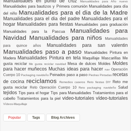
Manualidades en punto de cruz
Manualidades para Año nuevo
Manualidades para bautizos y Primera comunión
Manualidades para día
Manualidades para el dia de la Madre
del niño
Manualidades para el dia del padre
Manualidades para el
hogar
Manualidades para fiestas
Manualidades para graduación
Manualidades para
Manualidades para la Pascua
Navidad
Manualidades para niños
Manualidades
Manualidades para san valentin
para quince años
Manualidades paso a paso
Manualidades Pintura en
Manualidades Pintura en tela
Madera
Maquillaje
Mascarillas
Me
Moldes
gusta reciclar
Mesa de dulces
Moldes
Me gusta reciclar navidad
para hacer muñecos
Muchas ideas para hacer
Operación
nav
recetas
Peinados paso a paso
Cuerpo 10
Packaging navideño
Piedras Pintadas
reciclamos
de cocina
Reto me
Remedios caseros
Reto fiestas DIY
gusta reciclar
Salud
Reto Operación Cuerpo 10
Reto packaging navideño
tejidos
Tips para el hogar
Tips para Manualidades
Tratamientos para el
video-tutoriales
vídeo-tutoriales
cabello
Tratamientos para la piel
Vídeos-Maquillaje
Popular
Tags
Blog Archives