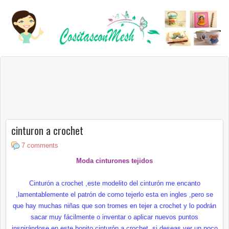
cinturon a crochet
7 comments
Moda cinturones tejidos
Cinturón
a
crochet
,este
modelito
del cinturón me encanto
,
lamentablemente
el patrón de como tejerlo esta en ingles ,pero se
que hay muchas niñas que son
tromes
en tejer a
crochet
y lo
podrán
sacar muy
fácilmente
o inventar o aplicar nuevos puntos
inspirándose
en este bonito
cinturón
a
crochet
,si deseas ver un poco