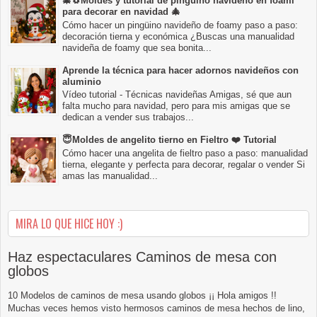
🎄🐧Moldes y tutorial de pingüino navideño en foami
para decorar en navidad 🎄
Cómo hacer un pingüino navideño de foamy paso a paso:
decoración tierna y económica ¿Buscas una manualidad
navideña de foamy que sea bonita...
Aprende la técnica para hacer adornos navideños con
aluminio
Vídeo tutorial - Técnicas navideñas Amigas, sé que aun
falta mucho para navidad, pero para mis amigas que se
dedican a vender sus trabajos...
😇Moldes de angelito tierno en Fieltro ❤️ Tutorial
Cómo hacer una angelita de fieltro paso a paso: manualidad
tierna, elegante y perfecta para decorar, regalar o vender Si
amas las manualidad...
MIRA LO QUE HICE HOY :)
Haz espectaculares Caminos de mesa con
globos
10 Modelos de caminos de mesa usando globos ¡¡ Hola amigos !!
Muchas veces hemos visto hermosos caminos de mesa hechos de lino,