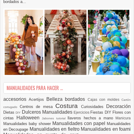
bordados a...
MANUALIDADES PARA HACER ...
accesorios
Belleza
bordados
Acertijos
Cajas con moldes
Cartón
Costura
Decoración
Centros de mesa
Curiosidades
corrugado
Dulceros Manualidades
Dietas
Fiestas DIY
Flores con
Ejercicios
DIY
Halloween
cintas
llaveros hechos a mano
Manicura
Jabones tutorial
Manualidades con papel
Manualidades baby shower
Manualidades
Manualidades en fieltro
Manualidades en foami
en Decoupage