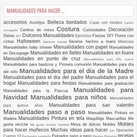
MANUALIDADES PARA HACER ...
accesorios
Belleza
bordados
Acertijos
Cajas con moldes
Cartón
Costura
Decoración
Centros de mesa
Curiosidades
corrugado
Dulceros Manualidades
Dietas
Fiestas DIY
Flores con
Ejercicios
DIY
Halloween
cintas
llaveros hechos a mano
Manicura
Jabones tutorial
Manualidades con papel
Manualidades baby shower
Manualidades
Manualidades en fieltro
Manualidades en foami
en Decoupage
Manualidades en punto de cruz
Manualidades para Año nuevo
Manualidades para bautizos y Primera comunión
Manualidades para día
Manualidades para el dia de la Madre
del niño
Manualidades para el dia del padre
Manualidades para el
hogar
Manualidades para fiestas
Manualidades para graduación
Manualidades para
Manualidades para la Pascua
Navidad
Manualidades para niños
Manualidades
Manualidades para san valentin
para quince años
Manualidades paso a paso
Manualidades Pintura en
Manualidades Pintura en tela
Madera
Maquillaje
Mascarillas
Me
Moldes
gusta reciclar
Mesa de dulces
Moldes
Me gusta reciclar navidad
para hacer muñecos
Muchas ideas para hacer
Operación
nav
recetas
Peinados paso a paso
Cuerpo 10
Packaging navideño
Piedras Pintadas