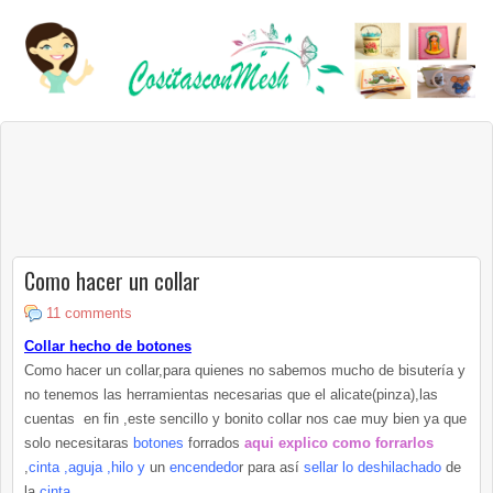
Como hacer un collar
11 comments
Collar hecho de botones
Como hacer un collar,para quienes no sabemos mucho de bisutería y
no tenemos las herramientas necesarias que el alicate(pinza),las
cuentas en fin ,este sencillo y bonito collar nos cae muy bien ya que
solo necesitaras
botones
forrados
aqui explico como forrarlos
,
cinta ,aguja ,hilo y
un
encendedo
r para así
sellar lo deshilachado
de
la
cinta
.