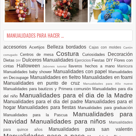
MANUALIDADES PARA HACER ...
accesorios
Belleza
bordados
Acertijos
Cajas con moldes
Cartón
Costura
Decoración
Centros de mesa
Curiosidades
corrugado
Dulceros Manualidades
Dietas
Fiestas DIY
Flores con
Ejercicios
DIY
Halloween
cintas
llaveros hechos a mano
Manicura
Jabones tutorial
Manualidades con papel
Manualidades baby shower
Manualidades
Manualidades en fieltro
Manualidades en foami
en Decoupage
Manualidades en punto de cruz
Manualidades para Año nuevo
Manualidades para bautizos y Primera comunión
Manualidades para día
Manualidades para el dia de la Madre
del niño
Manualidades para el dia del padre
Manualidades para el
hogar
Manualidades para fiestas
Manualidades para graduación
Manualidades para
Manualidades para la Pascua
Navidad
Manualidades para niños
Manualidades
Manualidades para san valentin
para quince años
Manualidades paso a paso