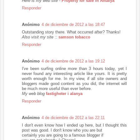
Here is my web site
-
Property for sale in Antalya
Responder
Anónimo
4 de diciembre de 2012 a las 18:47
Outstanding story there. What occurred after? Thanks!
Also visit my site
::
samson tobacco
Responder
Anónimo
4 de diciembre de 2012 a las 19:12
I've been surfing online more than 3 hours today, yet I
never found any interesting article like yours. It is pretty
worth enough for me. In my view, if all site owners and
bloggers made good content as you did, the internet will
be much more useful than ever before.
My web blog
fastigheter i alanya
Responder
Anónimo
4 de diciembre de 2012 a las 22:11
I don't even know how I ended up here, but I thought this
post was good. I don't know who you are but
certainly you are going to a famous blogger if