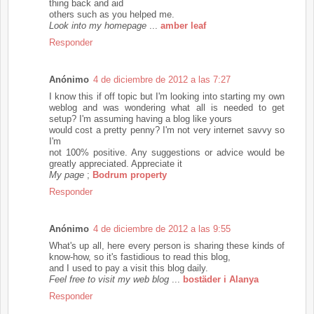
thing back and aid
others such as you helped me.
Look into my homepage
...
amber leaf
Responder
Anónimo
4 de diciembre de 2012 a las 7:27
I know this if off topic but I'm looking into starting my own
weblog and was wondering what all is needed to get
setup? I'm assuming having a blog like yours
would cost a pretty penny? I'm not very internet savvy so
I'm
not 100% positive. Any suggestions or advice would be
greatly appreciated. Appreciate it
My page
;
Bodrum property
Responder
Anónimo
4 de diciembre de 2012 a las 9:55
What's up all, here every person is sharing these kinds of
know-how, so it's fastidious to read this blog,
and I used to pay a visit this blog daily.
Feel free to visit my web blog
...
bostäder i Alanya
Responder