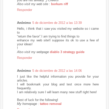
you are not already ;) Cheers!
Also visit my web site
:
borkum riff
Responder
Anónimo
5 de diciembre de 2012 a las 13:39
Hello, i think that i saw you visited my website so i came
to
“return the favor”.I am trying to find things to
enhance my web site!I suppose its ok to use a few of
your ideas!
!
Also visit my webpage
diablo 3 strategy guide
Responder
Anónimo
5 de diciembre de 2012 a las 14:06
I just like the helpful information you provide for your
articles.
I will bookmark your blog and test once more here
frequently.
I am relatively sure I will learn many new stuff right here!
Best of luck for the following!
My homepage
:
tattoo removal