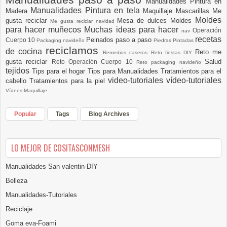
Manualidades Pintura en
Manualidades Pintura en tela
Madera
Maquillaje
Mascarillas
Me
Moldes
gusta reciclar
Mesa de dulces
Moldes
Me gusta reciclar navidad
para hacer muñecos
Muchas ideas para hacer
Operación
nav
recetas
Peinados paso a paso
Cuerpo 10
Packaging navideño
Piedras Pintadas
reciclamos
de cocina
Reto me
Remedios caseros
Reto fiestas DIY
gusta reciclar
Salud
Reto Operación Cuerpo 10
Reto packaging navideño
tejidos
Tips para el hogar
Tips para Manualidades
Tratamientos para el
video-tutoriales
vídeo-tutoriales
cabello
Tratamientos para la piel
Vídeos-Maquillaje
Popular
Tags
Blog Archives
LO MEJOR DE COSITASCONMESH
Manualidades San valentin-DIY
Belleza
Manualidades-Tutoriales
Reciclaje
Goma eva-Foami