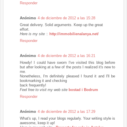
Responder
Anónimo
4 de diciembre de 2012 a las 15:28
Great delivery. Solid arguments. Keep up the great
effort.
Here is my site
::
http://immobilienalanya.net/
Responder
Anónimo
4 de diciembre de 2012 a las 16:21
Howdy! I could have sworn I've visited this blog before
but after looking at a few of the posts I realized it's new to
me.
Nonetheless, I'm definitely pleased I found it and I'll be
bookmarking it and checking
back frequently!
Feel free to visit my web site
bostad i Bodrum
Responder
Anónimo
4 de diciembre de 2012 a las 17:29
What's up, I read your blogs regularly. Your writing style is
awesome, keep it up!