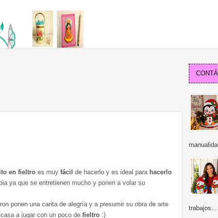
CONTÁC
manualida
ito
en fieltro
es muy
fácil
de hacerlo y es ideal para
hacerlo
opia ya que se entretienen mucho y ponen a volar su
eron ponen una
carita
de alegría y a presumir su obra de arte
trabajos...
n casa a jugar con un poco de
fieltro
:)