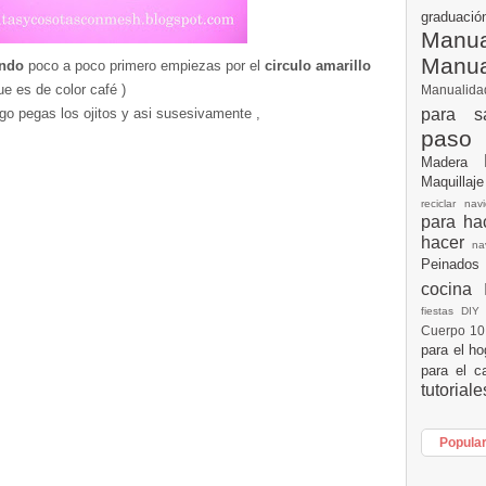
graduac
Manua
Manu
ndo
poco a poco primero empiezas por el
circulo amarillo
ue es de color
café
)
Manualid
para s
ego pegas los
ojitos
y
asi
susesivamente
,
paso
Madera
Maquillaj
reciclar na
para h
hacer
n
Peinados
cocina
fiestas DI
Cuerpo 1
para el h
para el c
tutorial
Popula