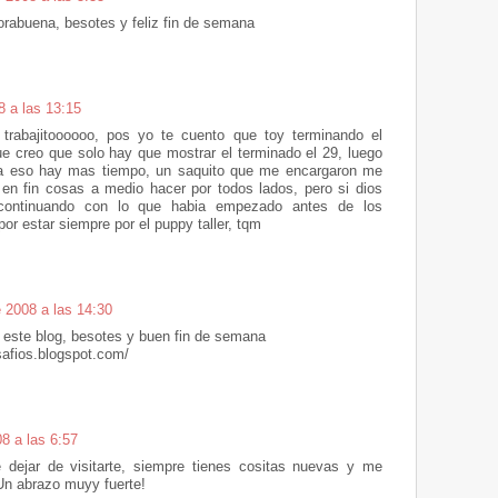
rabuena, besotes y feliz fin de semana
8 a las 13:15
e trabajitoooooo, pos yo te cuento que toy terminando el
ue creo que solo hay que mostrar el terminado el 29, luego
ra eso hay mas tiempo, un saquito que me encargaron me
en fin cosas a medio hacer por todos lados, pero si dios
continuando con lo que habia empezado antes de los
por estar siempre por el puppy taller, tqm
 2008 a las 14:30
 este blog, besotes y buen fin de semana
afios.blogspot.com/
8 a las 6:57
dejar de visitarte, siempre tienes cositas nuevas y me
 Un abrazo muyy fuerte!