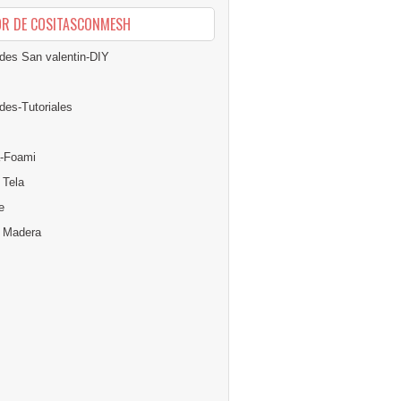
OR DE COSITASCONMESH
des San valentin-DIY
des-Tutoriales
-Foami
 Tela
e
n Madera