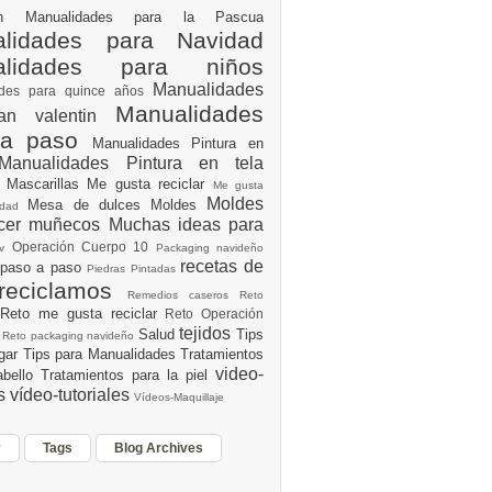
ión
Manualidades para la Pascua
lidades para Navidad
alidades para niños
Manualidades
ades para quince años
Manualidades
an valentin
 a paso
Manualidades Pintura en
Manualidades Pintura en tela
e
Mascarillas
Me gusta reciclar
Me gusta
Moldes
Mesa de dulces
Moldes
vidad
acer muñecos
Muchas ideas para
Operación Cuerpo 10
av
Packaging navideño
recetas de
 paso a paso
Piedras Pintadas
reciclamos
Remedios caseros
Reto
Reto me gusta reciclar
Reto Operación
Y
tejidos
Salud
Tips
0
Reto packaging navideño
ogar
Tips para Manualidades
Tratamientos
video-
abello
Tratamientos para la piel
es
vídeo-tutoriales
Vídeos-Maquillaje
r
Tags
Blog Archives