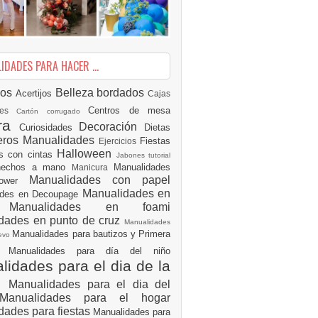
DADES PARA HACER ...
ios
Belleza
bordados
Acertijos
Cajas
Centros de mesa
des
Cartón corrugado
ura
Decoración
Curiosidades
Dietas
eros Manualidades
Fiestas
Ejercicios
Halloween
es con cintas
Jabones tutorial
 hechos a mano
Manualidades
Manicura
Manualidades con papel
hower
Manualidades en
ades en Decoupage
ro
Manualidades en foami
dades en punto de cruz
Manualidades
Manualidades para bautizos y Primera
uevo
ón
Manualidades para día del niño
idades para el dia de la
e
Manualidades para el dia del
Manualidades para el hogar
dades para fiestas
Manualidades para