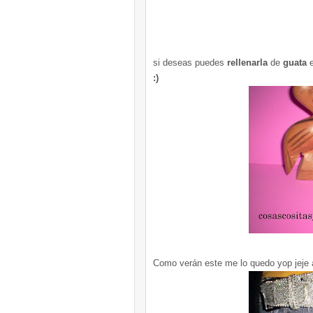
si deseas puedes
rellenarla
de
guata
e
:)
Como verán este me lo quedo
yop
jeje
a