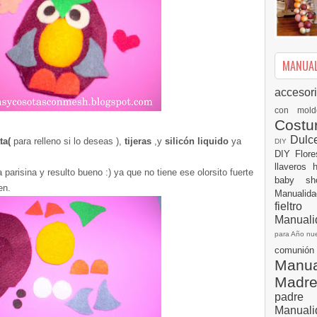
MANUALI
accesor
con mol
Cost
Dulc
ta(
para relleno si lo deseas ),
tijeras
,y
silicón
liquido
ya
DIY
DIY
Flor
llaveros
 parisina y resulto bueno :) ya que no tiene ese
olorsito
fuerte
baby s
en.
Manualid
fielt
Manuali
para Año n
comuni
Manual
Madr
padre
Manuali