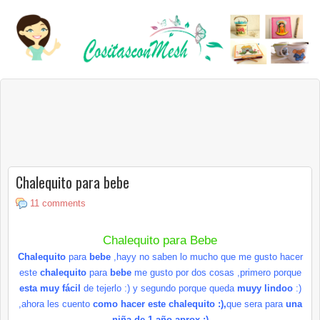
Chalequito para bebe
11 comments
Chalequito
para Bebe
Chalequito
para
bebe
,
hayy
no saben lo mucho que me gusto hacer
este
chalequito
para
bebe
me gusto por dos cosas ,primero porque
esta muy
fácil
de tejerlo :) y segundo porque queda
muyy
lindoo
:)
,ahora les cuento
como hacer este chalequito :),
que sera para
una
niña de 1 año aprox :)