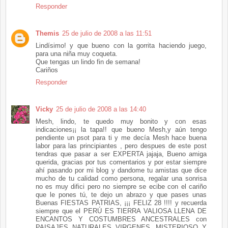
Responder
Themis
25 de julio de 2008 a las 11:51
Lindísimo! y que bueno con la gorrita haciendo juego,
para una niña muy coqueta.
Que tengas un lindo fin de semana!
Cariños
Responder
Vicky
25 de julio de 2008 a las 14:40
Mesh, lindo, te quedo muy bonito y con esas
indicaciones¡¡ la tapa!! que bueno Mesh,y aún tengo
pendiente un psot para ti y me decía Mesh hace buena
labor para las principiantes , pero despues de este post
tendras que pasar a ser EXPERTA jajaja, Bueno amiga
querida, gracias por tus comentarios y por estar siempre
ahí pasando por mi blog y dandome tu amistas que dice
mucho de tu calidad como persona, regalar una sonrisa
no es muy difici pero no siempre se ecibe con el cariño
que le pones tú, te dejo un abrazo y que pases unas
Buenas FIESTAS PATRIAS, ¡¡¡ FELIZ 28 !!!! y recuerda
siempre que el PERÚ ES TIERRA VALIOSA LLENA DE
ENCANTOS Y COSTUMBRES ANCESTRALES con
PAISAJES NATURALES VIRGENES, MISTERIOSO Y