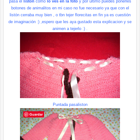
pasa el
listón
como
lo ves en la foto
y por ultimo puedes ponerles
botones de
animalitos
en mi caso no fue necesario ya que con el
listón
cerraba muy bien , o
tbn
tejer
florecitas
en fin ya es
cuestión
de imaginación :) ,espero que les aya gustado esta
explicacion
y se
animen a tejerlo :) .
Puntada
pasaliston
Guardar