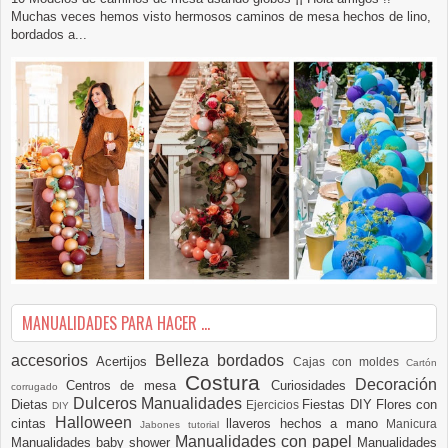
Muchas veces hemos visto hermosos caminos de mesa hechos de lino,
bordados a...
MANUALIDADES PARA HACER ...
accesorios
Belleza
bordados
Acertijos
Cajas con moldes
Cartón
Costura
Decoración
Centros de mesa
Curiosidades
corrugado
Dulceros Manualidades
Dietas
Fiestas DIY
Flores con
Ejercicios
DIY
Halloween
cintas
llaveros hechos a mano
Manicura
Jabones tutorial
Manualidades con papel
Manualidades baby shower
Manualidades