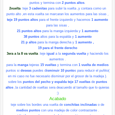
puntos y termina con
2 puntos altos
.
2vuelta
:teje
3
cadenitas
para subir la vuelta ,y contara como un
punto alto ,en esta vuelta se marcaran los aumentos para las sisas ,
teje 19 puntos altos
para el frente izquierdo y hacemos
1 aumento
para las sisas ,
21 puntos altos
para la manga izquierda y
1 aumento
38 puntos
altos para la espalda y
1 aumento
21 p altos
para la manga derecha y
1 aumento ,
19 para el frente derecho
3era a la 8 va vuelta
:teje
igual
a la
segunda vuelta
y haciendo los
aumentos .
para la
manga
tejeras
15 vueltas
y termina con
1 vuelta de medios
puntos si
deseas
puedes d
isminuir
10
punto
s para reducir el
puñito
(
en mi caso no fue necesario disminuir por el grosor de la madeja ).
sobre los
puntos del pecho y espalda
teje 17 vueltas
de
puntos
altos
,la cantidad de vueltas sera
deacuerdo
al tamaño que lo quieras
:)
Acabado
teje sobre los bordes una vuelta de
conchitas
inclinadas
o de
medios puntos
con una madeja de color contrastante .