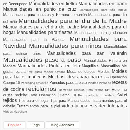
Manualidades en fieltro
Manualidades en foami
en Decoupage
Manualidades en punto de cruz
Manualidades para Año nuevo
Manualidades para bautizos y Primera comunión
Manualidades para día
Manualidades para el dia de la Madre
del niño
Manualidades para el dia del padre
Manualidades para el
hogar
Manualidades para fiestas
Manualidades para graduación
Manualidades para
Manualidades para la Pascua
Navidad
Manualidades para niños
Manualidades
Manualidades para san valentin
para quince años
Manualidades paso a paso
Manualidades Pintura en
Manualidades Pintura en tela
Madera
Maquillaje
Mascarillas
Me
Moldes
gusta reciclar
Mesa de dulces
Moldes
Me gusta reciclar navidad
para hacer muñecos
Muchas ideas para hacer
Operación
nav
recetas
Peinados paso a paso
Cuerpo 10
Packaging navideño
Piedras Pintadas
reciclamos
de cocina
Reto me
Remedios caseros
Reto fiestas DIY
gusta reciclar
Salud
Reto Operación Cuerpo 10
Reto packaging navideño
tejidos
Tips para el hogar
Tips para Manualidades
Tratamientos para el
video-tutoriales
vídeo-tutoriales
cabello
Tratamientos para la piel
Vídeos-Maquillaje
Popular
Tags
Blog Archives