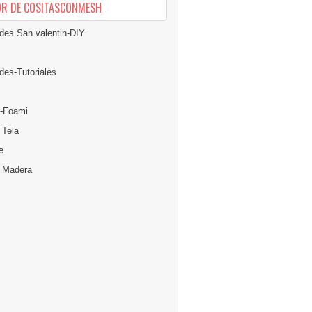
OR DE COSITASCONMESH
des San valentin-DIY
des-Tutoriales
-Foami
 Tela
e
n Madera