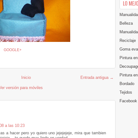
LO MEJ
Manualida
Belleza
Manualida
Reciclaje
Goma eva
GOOGLE+
Pintura en
Decoupag
Pintura e
Inicio
Entrada antigua →
Bordado
Ver versión para móviles
Tejidos
Facebook
08 a las 10:23
s a hacer pero yo quiero uno jejejejeje, mira que tambien
ejejeje... te quedo muy lindo en verdad