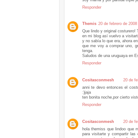
Responder
Themis
20 de febrero de 2008
Que lindo y original costurero!
en mi blog así vuelvo a visitar
y no sabía lo que era, ahora en
que me voy a comprar uno, gra
tenga.
Saludos de una uruguaya en E
Responder
Cositasconmesh
20 de fe
anni te devo entonces el cost
:)jaja
ten bonita noche,por cierto viste
Responder
Cositasconmesh
20 de fe
hola themiss que lindoo que me
para visitarte y compartir l