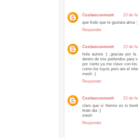
Cositasconmesh
23 de fe
que lindo que te gustara alma :
Responder
Cositasconmesh
23 de fe
hola aurora :) ,gracias por l
dentro de mis preferidos para vi
por cierto ya me clave con los 
como los tuyos pero are el inte
mesh :)
Responder
Cositasconmesh
23 de fe
claro que si themis es lo bon
lindo dia :)
mesh
Responder