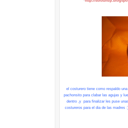
*
http://solountip.blogsp
el costurero tiene como respaldo una s
pachonsito para clabar las agujas y lu
dentro ,y para finalizar les puse una
costureros para el dia de las madres 