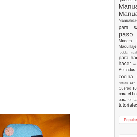
Manua
Manu
Manualid
para s
paso
Madera
Maquillaj
reciclar na
para h
hacer
n
Peinados
cocina
fiestas DI
Cuerpo 1
para el h
para el c
tutorial
Popula