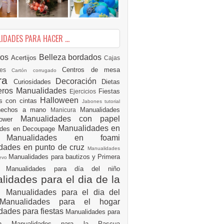
DADES PARA HACER ...
ios
Belleza
bordados
Acertijos
Cajas
Centros de mesa
des
Cartón corrugado
ura
Decoración
Curiosidades
Dietas
eros Manualidades
Fiestas
Ejercicios
Halloween
es con cintas
Jabones tutorial
 hechos a mano
Manualidades
Manicura
Manualidades con papel
hower
Manualidades en
ades en Decoupage
ro
Manualidades en foami
dades en punto de cruz
Manualidades
Manualidades para bautizos y Primera
uevo
ón
Manualidades para día del niño
idades para el dia de la
e
Manualidades para el dia del
Manualidades para el hogar
dades para fiestas
Manualidades para
ión
Manualidades para la Pascua