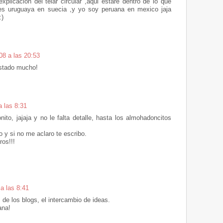
plicacion del telar circular ,aqui estare dentro de lo que
res uruguaya en suecia ,y yo soy peruana en mexico jaja
:)
08 a las 20:53
ustado mucho!
a las 8:31
to, jajaja y no le falta detalle, hasta los almohadoncitos
o y si no me aclaro te escribo.
ros!!!
a las 8:41
 de los blogs, el intercambio de ideas.
ana!