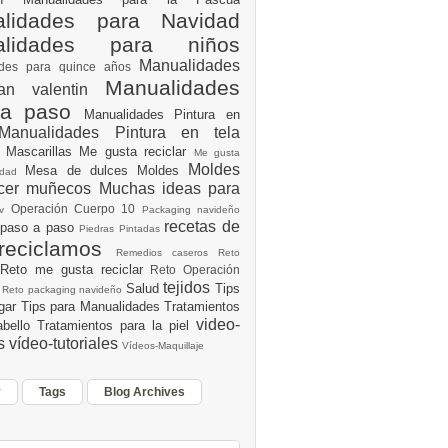
lidades para Navidad
alidades para niños
Manualidades
ades para quince años
Manualidades
an valentin
 a paso
Manualidades Pintura en
Manualidades Pintura en tela
e
Mascarillas
Me gusta reciclar
Me gusta
Moldes
Mesa de dulces
Moldes
vidad
acer muñecos
Muchas ideas para
Operación Cuerpo 10
av
Packaging navideño
recetas de
 paso a paso
Piedras Pintadas
reciclamos
Remedios caseros
Reto
Reto me gusta reciclar
Reto Operación
Y
tejidos
Salud
Tips
0
Reto packaging navideño
ogar
Tips para Manualidades
Tratamientos
video-
abello
Tratamientos para la piel
es
vídeo-tutoriales
Vídeos-Maquillaje
r
Tags
Blog Archives