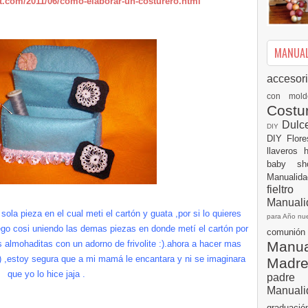
ot.com/2011/06/como-elaborar-un-costurero.html
MANUALI
accesor
con mol
Cost
Dulc
DIY
DIY
Flor
llaveros
baby s
Manualid
fielt
Manuali
ola pieza en el cual meti el cartón y guata ,por si lo quieres
para Año n
ego cosi uniendo las demas piezas en donde metí el cartón por
comuni
Manual
s almohaditas con un adorno de frivolite :).ahora a hacer mas
:) ,estoy segura que a mi mamá le encantara y ni se imaginara
Madr
que yo lo hice jaja .
padre
Manuali
graduac