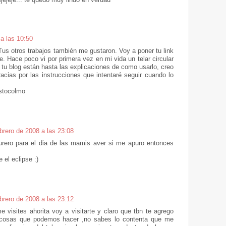
 a las 10:50
 Tus otros trabajos también me gustaron. Voy a poner tu link
te. Hace poco vi por primera vez en mi vida un telar circular
 tu blog están hasta las explicaciones de como usarlo, creo
cias por las instrucciones que intentaré seguir cuando lo
stocolmo
brero de 2008 a las 23:08
urero para el dia de las mamis aver si me apuro entonces
 el eclipse :)
brero de 2008 a las 23:12
 visites ahorita voy a visitarte y claro que tbn te agrego
as cosas que podemos hacer ,no sabes lo contenta que me