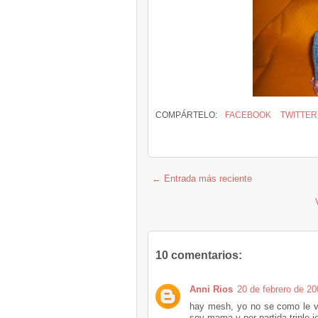
COMPÁRTELO:
FACEBOOK
TWITTER
← Entrada más reciente
10 comentarios:
Anni Rios
20 de febrero de 20
hay mesh, yo no se como le va
soy mama y por partida triple j