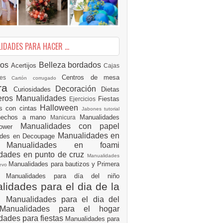
DADES PARA HACER ...
ios
Belleza
bordados
Acertijos
Cajas
Centros de mesa
des
Cartón corrugado
ura
Decoración
Curiosidades
Dietas
eros Manualidades
Fiestas
Ejercicios
Halloween
es con cintas
Jabones tutorial
 hechos a mano
Manualidades
Manicura
Manualidades con papel
hower
Manualidades en
ades en Decoupage
ro
Manualidades en foami
dades en punto de cruz
Manualidades
Manualidades para bautizos y Primera
uevo
ón
Manualidades para día del niño
idades para el dia de la
e
Manualidades para el dia del
Manualidades para el hogar
dades para fiestas
Manualidades para