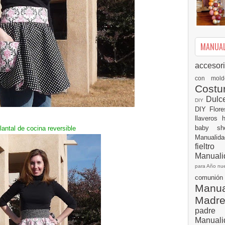
MANUALI
accesor
con mol
Cost
Dulc
DIY
DIY
Flor
llaveros
baby s
lantal de cocina reversible
Manualid
fielt
Manuali
para Año n
comuni
Manual
Madr
padre
Manuali