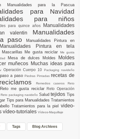
ión
Manualidades para la Pascua
lidades para Navidad
alidades para niños
Manualidades
ades para quince años
Manualidades
an valentin
 a paso
Manualidades Pintura en
Manualidades Pintura en tela
e
Mascarillas
Me gusta reciclar
Me gusta
Moldes
Mesa de dulces
Moldes
vidad
acer muñecos
Muchas ideas para
Operación Cuerpo 10
av
Packaging navideño
recetas de
 paso a paso
Piedras Pintadas
reciclamos
Remedios caseros
Reto
Reto me gusta reciclar
Reto Operación
Y
tejidos
Salud
Tips
0
Reto packaging navideño
ogar
Tips para Manualidades
Tratamientos
video-
abello
Tratamientos para la piel
es
vídeo-tutoriales
Vídeos-Maquillaje
r
Tags
Blog Archives