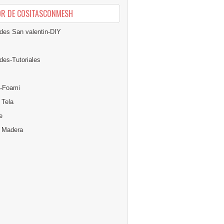
OR DE COSITASCONMESH
des San valentin-DIY
des-Tutoriales
-Foami
 Tela
e
n Madera