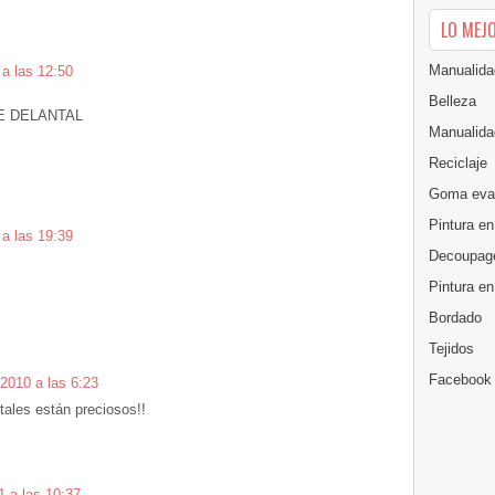
LO MEJ
Manualida
a las 12:50
Belleza
E DELANTAL
Manualida
Reciclaje
Goma eva
Pintura en
a las 19:39
Decoupag
Pintura e
Bordado
Tejidos
Facebook
 2010 a las 6:23
tales están preciosos!!
 a las 10:37