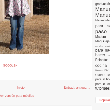
graduac
Manua
Manu
Manualid
para s
paso
Madera
Maquillaj
reciclar na
para h
hacer
n
Peinados
cocina
GOOGLE+
fiestas DI
Cuerpo 1
para el h
para el c
Inicio
Entrada antigua →
tutorial
Ver versión para móviles
Popula